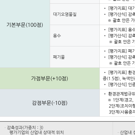
‧ [평가지표] 대기
대기오염물질
‧ [평가산식] 감축
※ 괄호 안은 
기본부문(100점)
‧ [평가지표] 
용수
‧ [평가산식] 감축
※ 괄호 안은 
‧ [평가지표] 폐기
폐기물
‧ [평가산식] 감축
※ 괄호 안은 
‧ [평가지표] 환경
가점부문(+10점)
증(1.5점), 녹색인
‧ [평가산식] 인
‧ 환경관계법규위
※ 1단계(경고, 개
감점부문(-10점)
2단계(조치이행명령
3단계(사용중지, 
· 감축성과(가중치 : 3)
평가기업의 산업내 상대적 위치
· 산업내 