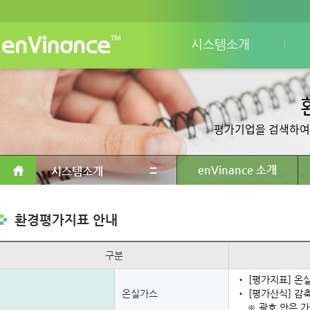
시스템소개
평가기업을 검색하여
enVinance 소개
시스템소개
환경평가지표 안내
구분
‧ [평가지표] 
온실가스
‧ [평가산식] 감축
※ 괄호 안은 